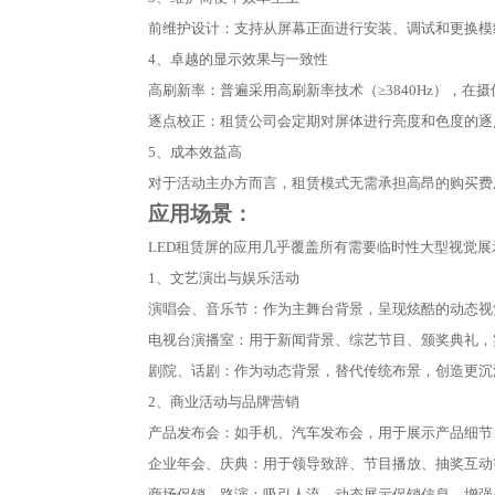
前维护设计：支持从屏幕正面进行安装、调试和更换模
4、卓越的显示效果与一致性
高刷新率：普遍采用高刷新率技术（≥3840Hz），
逐点校正：租赁公司会定期对屏体进行亮度和色度的逐
5、成本效益高
对于活动主办方而言，租赁模式无需承担高昂的购买费
应用场景：
LED租赁屏的应用几乎覆盖所有需要临时性大型视觉展
1、文艺演出与娱乐活动
演唱会、音乐节：作为主舞台背景，呈现炫酷的动态视
电视台演播室：用于新闻背景、综艺节目、颁奖典礼，
剧院、话剧：作为动态背景，替代传统布景，创造更沉
2、商业活动与品牌营销
产品发布会：如手机、汽车发布会，用于展示产品细节
企业年会、庆典：用于领导致辞、节目播放、抽奖互动
商场促销、路演：吸引人流，动态展示促销信息，增强