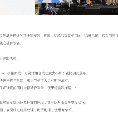
会议等场景设计的可快速安装、拆卸、运输和重复使用的LED显示屏。它采用高
核心硬件设备。
几大突出优势：
500mm）拼接而成，可灵活组合成任意大小和长宽比例的屏幕。
快速拼接与拆卸，极大节省了人力和时间成本。
保证强度的同时大幅减轻重量，便于运输和搬运。/
，能够适应室内外各种苛刻环境，甚至应对雨天等突发状况。
固，表面经过特殊处理，耐磨耐撞，使用寿命长。